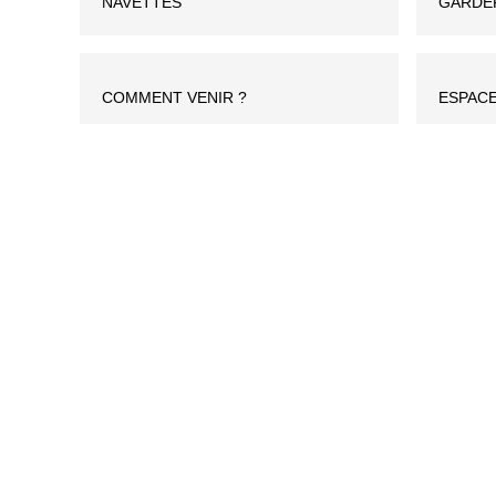
NAVETTES
GARDE
COMMENT VENIR ?
ESPACE
L'ENTRAINEMENT
QUESTIONS FRÉQUENTES
Une garderie est t'elle prévue pour les enfa
Il n’y a pas de garderie pour les enfants.