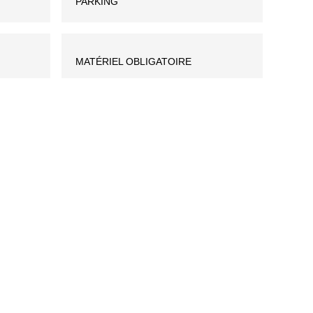
PARKING
MATÉRIEL OBLIGATOIRE
keyboard_arrow_down